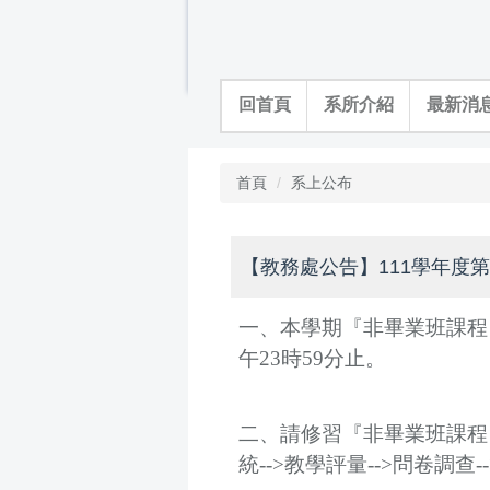
跳
到
主
要
回首頁
系所介紹
最新消
內
容
區
首頁
系上公布
【教務處公告】111學年度
一、本學期『非畢業班課程』教
午23時59分止。
二、請修習『非畢業班課程』
統-->教學評量-->問卷調查