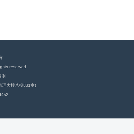
有
ights reserved
規則
管理大樓八樓831室)
4452